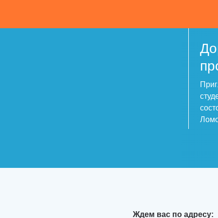
До
пр
Приг
студ
сост
Лом
Ждем вас по адресу: