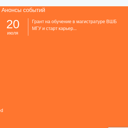
Анонсы событий
20
Грант на обучение в магистратуре ВШБ
МГУ и старт карьер...
июля
ed