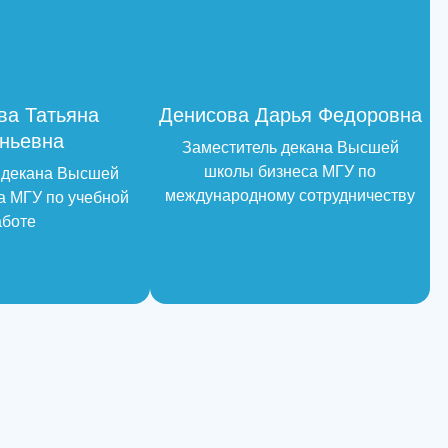
ва Татьяна
Денисова Дарья Федоровна
ньевна
Заместитель декана Высшей
школы бизнеса МГУ по
 декана Высшей
международному сотрудничеству
а МГУ по учебной
аботе