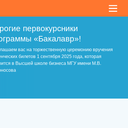
рогие первокурсники
ограммы «Бакалавр»!
лашаем вас на торжественную церемонию вручения
енческих билетов 1 сентября 2025 года, которая
оится в Высшей школе бизнеса МГУ имени М.В.
оносова