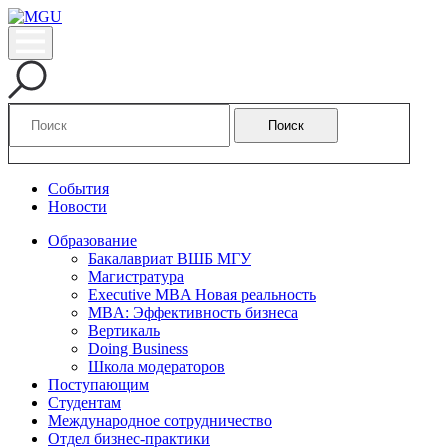
Поиск
События
Новости
Образование
Бакалавриат ВШБ МГУ
Магистратура
Executive MBA Новая реальность
MBA: Эффективность бизнеса
Вертикаль
Doing Business
Школа модераторов
Поступающим
Студентам
Международное сотрудничество
Отдел бизнес-практики