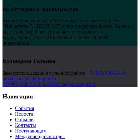
на обучение в магистратуре
Высшая школа бизнеса МГУ совместно с компаниями
“Ингосстрах”, “ЦЕМРОС” и при поддержке фонда “Вольное
дело” предоставляет уникальную возможность
трудоустройства и бесплатного получения бизнес-
образования.
Кузнецова Татьяна
Заместитель декана по учебной работе
+7 (495) 939-26-10
kuznetsova@edu.mgubs.ru
+7 (495) 939-26-10
kuznetsova@edu.mgubs.ru
Навигация
События
Новости
О школе
Контакты
Поступающим
Международный отдел