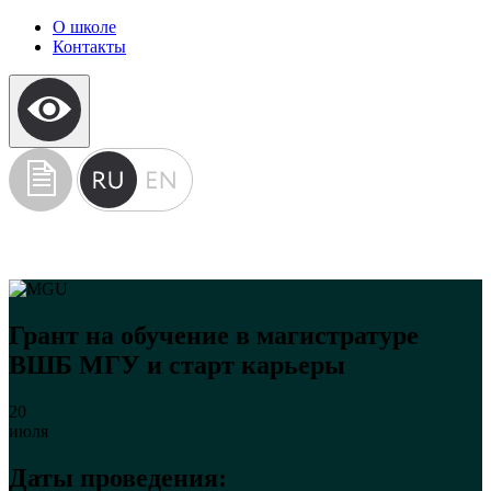
О школе
Контакты
Грант на обучение в магистратуре
ВШБ МГУ и старт карьеры
20
июля
Даты проведения: