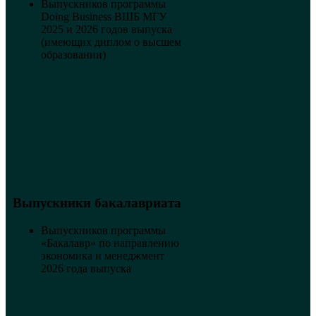
Выпускников программы
Doing Business ВШБ МГУ
2025 и 2026 годов выпуска
(имеющих диплом о высшем
образовании)
Выпускники бакалавриата
Выпускников программы
«Бакалавр» по направлению
экономика и менеджмент
2026 года выпуска