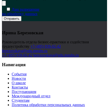
Даю разрешение
на обработку данных
Ирина Березовская
Руководитель отдела бизнес-практики и содействия
трудоустройству
+7 (495) 939-02-42
berezovskaya@edu.mgubs.ru
+7 (495) 939-02-42
berezovskaya@edu.mgubs.ru
Навигация
События
Новости
О школе
Контакты
Поступающим
Международный отдел
Студентам
Политика обработки персональных данных