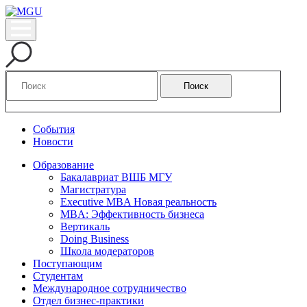
Поиск
События
Новости
Образование
Бакалавриат ВШБ МГУ
Магистратура
Executive MBA Новая реальность
MBA: Эффективность бизнеса
Вертикаль
Doing Business
Школа модераторов
Поступающим
Студентам
Международное сотрудничество
Отдел бизнес-практики