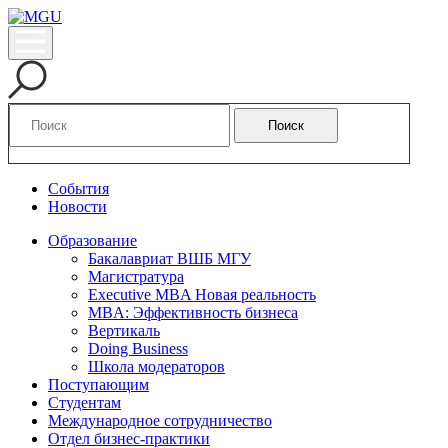
Поиск
События
Новости
Образование
Бакалавриат ВШБ МГУ
Магистратура
Executive MBA Новая реальность
MBA: Эффективность бизнеса
Вертикаль
Doing Business
Школа модераторов
Поступающим
Студентам
Международное сотрудничество
Отдел бизнес-практики