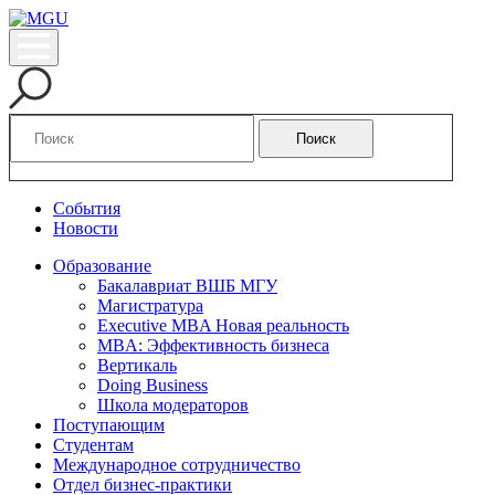
Поиск
События
Новости
Образование
Бакалавриат ВШБ МГУ
Магистратура
Executive MBA Новая реальность
MBA: Эффективность бизнеса
Вертикаль
Doing Business
Школа модераторов
Поступающим
Студентам
Международное сотрудничество
Отдел бизнес-практики