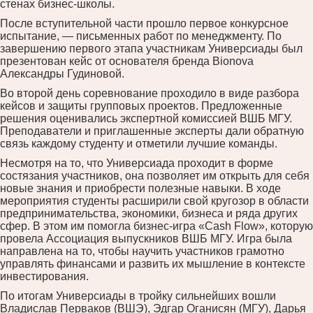
стенах бизнес-школы.
После вступительной части прошло первое конкурсное
испытание, — письменных работ по менеджменту. По
завершению первого этапа участникам Универсиады был
презентован кейс от основателя бренда Bionova
Александры Гудиновой.
Во второй день соревнование проходило в виде разбора
кейсов и защиты групповых проектов. Предложенные
решения оценивались экспертной комиссией ВШБ МГУ.
Преподаватели и приглашенные эксперты дали обратную
связь каждому студенту и отметили лучшие команды.
Несмотря на то, что Универсиада проходит в форме
состязания участников, она позволяет им открыть для себя
новые знания и приобрести полезные навыки. В ходе
мероприятия студенты расширили свой кругозор в области
предпринимательства, экономики, бизнеса и ряда других
сфер. В этом им помогла бизнес-игра «Cash Flow», которую
провела Ассоциация выпускников ВШБ МГУ. Игра была
направлена на то, чтобы научить участников грамотно
управлять финансами и развить их мышление в контексте
инвестирования.
По итогам Универсиады в тройку сильнейших вошли
Владислав Перваков (ВШЭ), Эдгар Оганисян (МГУ), Дарья