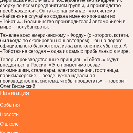
Дерипаска настойчиво и последовательно внедряет их
сверху по всем предприятиям группы, и производство
преображается». Он также напоминает, что система
«Кайзен» не случайно создана именно японцами из
«Тойоты». Большинство производителей автомобилей в
мире – полубанкроты.
Тяжелее всех американскому «Форду» (с которого, кстати,
был когда-то скопирован наш автопром) – он на пороге
официального банкротства из-за многолетних убытков. А
«Тойота» на сегодня – одна из самых прибыльных в мире.
Теперь производственные принципы «Тойоты» будут
внедряться в России. «Это применимо везде –
алюминщики, сталевары, электростанции, гостиницы,
парикмахерские, – везде нужна идеальная
производственна система, чтобы процветать», – говорит
Олег Виханский.
Навигация
События
Новости
О школе