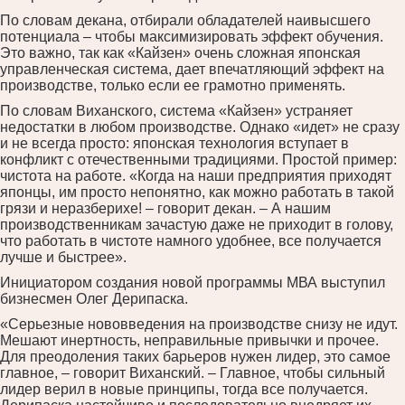
По словам декана, отбирали обладателей наивысшего
потенциала – чтобы максимизировать эффект обучения.
Это важно, так как «Кайзен» очень сложная японская
управленческая система, дает впечатляющий эффект на
производстве, только если ее грамотно применять.
По словам Виханского, система «Кайзен» устраняет
недостатки в любом производстве. Однако «идет» не сразу
и не всегда просто: японская технология вступает в
конфликт с отечественными традициями. Простой пример:
чистота на работе. «Когда на наши предприятия приходят
японцы, им просто непонятно, как можно работать в такой
грязи и неразберихе! – говорит декан. – А нашим
производственникам зачастую даже не приходит в голову,
что работать в чистоте намного удобнее, все получается
лучше и быстрее».
Инициатором создания новой программы МВА выступил
бизнесмен Олег Дерипаска.
«Серьезные нововведения на производстве снизу не идут.
Мешают инертность, неправильные привычки и прочее.
Для преодоления таких барьеров нужен лидер, это самое
главное, – говорит Виханский. – Главное, чтобы сильный
лидер верил в новые принципы, тогда все получается.