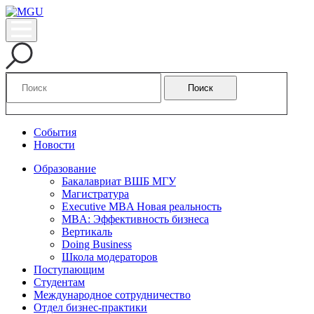
Поиск
События
Новости
Образование
Бакалавриат ВШБ МГУ
Магистратура
Executive MBA Новая реальность
MBA: Эффективность бизнеса
Вертикаль
Doing Business
Школа модераторов
Поступающим
Студентам
Международное сотрудничество
Отдел бизнес-практики