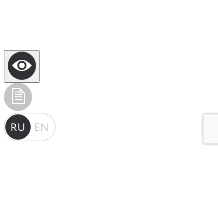
Рубаник Юрий Тимофеевич —
профессор, доктор технических наук,
основатель сайта «Ассоциация
Деминга»
2008 год