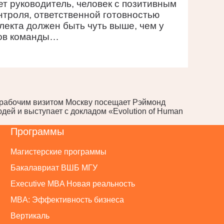
ет руководитель, человек с позитивным
троля, ответственной готовностью
лекта должен быть чуть выше, чем у
ов команды…
 рабочим визитом Москву посещает Рэймонд
дей и выступает с докладом «Evolution of Human
Программы
Магистерские программы
Бакалавриат ВШБ МГУ
Executive MBA Новая реальность
MBA: Эффективность бизнеса
Вертикаль