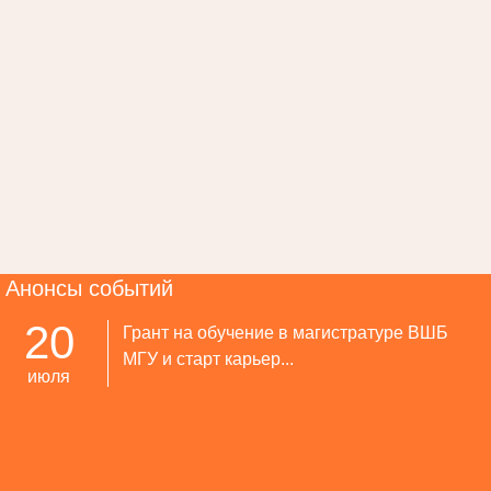
Анонсы событий
20
Грант на обучение в магистратуре ВШБ
МГУ и старт карьер...
июля