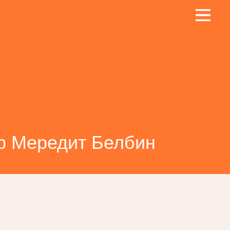
р Мередит Белбин