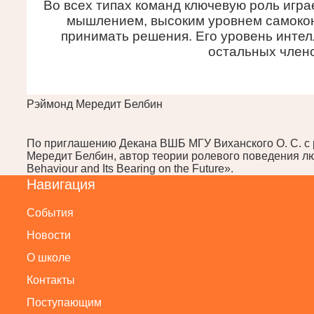
Во всех типах команд ключевую роль игра
мышлением, высоким уровнем самокон
принимать решения. Его уровень интел
остальных член
Рэймонд Мередит Белбин
По приглашению Декана ВШБ МГУ Виханского О. С. с
Мередит Белбин, автор теории ролевого поведения лю
Behaviour and Its Bearing on the Future».
Навигация
События
Новости
О школе
Контакты
Поступающим