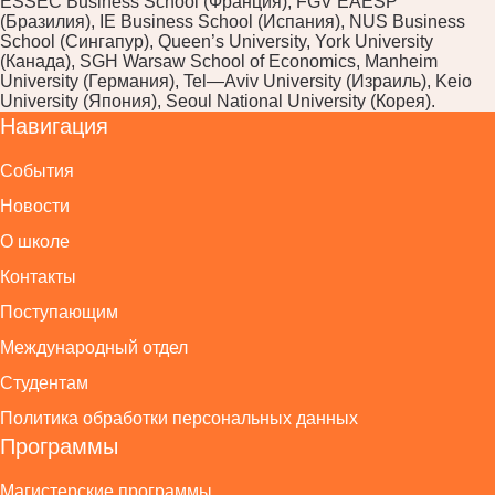
ESSEC Business School (Франция), FGV EAESP
(Бразилия), IE Business School (Испания), NUS Business
School (Сингапур), Queen’s University, York University
(Канада), SGH Warsaw School of Economics, Manheim
University (Германия), Tel—Aviv University (Израиль), Keio
University (Япония), Seoul National University (Корея).
Навигация
События
Новости
О школе
Контакты
Поступающим
Международный отдел
Студентам
Политика обработки персональных данных
Программы
Магистерские программы