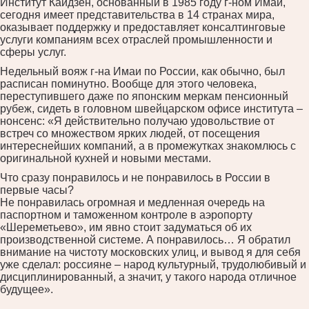
Институт Кайдзен, основанный в 1985 году г-ном Имаи,
сегодня имеет представительства в 14 странах мира,
оказывает поддержку и предоставляет консалтинговые
услуги компаниям всех отраслей промышленности и
сферы услуг.
Недельный вояж г-на Имаи по России, как обычно, был
расписан поминутно. Вообще для этого человека,
переступившего даже по японским меркам пенсионный
рубеж, сидеть в головном швейцарском офисе института –
нонсенс: «Я действительно получаю удовольствие от
встреч со множеством ярких людей, от посещения
интереснейших компаний, а в промежутках знакомлюсь с
оригинальной кухней и новыми местами.
Что сразу понравилось и не понравилось в России в
первые часы?
Не понравилась огромная и медленная очередь на
паспортном и таможенном контроле в аэропорту
«Шереметьево», им явно стоит задуматься об их
производственной системе. А понравилось… Я обратил
внимание на чистоту московских улиц, и вывод я для себя
уже сделал: россияне – народ культурный, трудолюбивый и
дисциплинированный, а значит, у такого народа отличное
будущее».