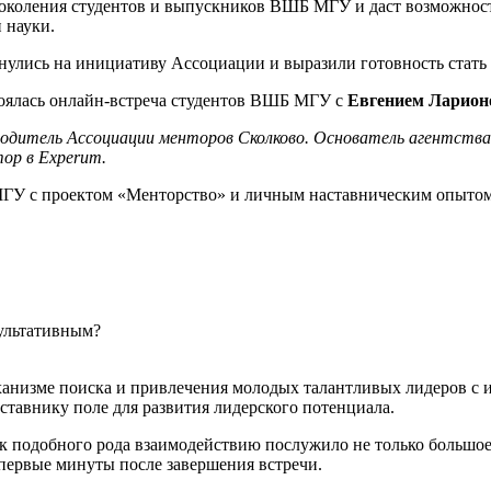
околения студентов и выпускников ВШБ МГУ и даст возможность
 науки.
улись на инициативу Ассоциации и выразили готовность стать
тоялась онлайн-встреча студентов ВШБ МГУ с
Евгением Ларион
одитель Ассоциации менторов Сколково. Основатель агентства Ex
тор в Experum.
МГУ с проектом «Менторство» и личным наставническим опытом
зультативным?
еханизме поиска и привлечения молодых талантливых лидеров с
ставнику поле для развития лидерского потенциала.
к подобного рода взаимодействию послужило не только большое 
первые минуты после завершения встречи.