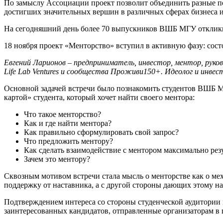
По замыслу Ассоциации проект позволит объединить разные п
достигших значительных вершин в различных сферах бизнеса и
На сегодняшний день более 70 выпускников ВШБ МГУ откликн
18 ноября проект «Менторство» вступил в активную фазу: сос
Евгений Ларионов – предприниматель, инвестор, ментор, руков
Life Lab Ventures и сообщества Проживи150+. Идеолог и инвес
Основной задачей встречи было познакомить студентов ВШБ 
картой» студента, который хочет найти своего ментора:
Что такое менторство?
Как и где найти ментора?
Как правильно сформулировать свой запрос?
Что предложить ментору?
Как сделать взаимодействие с ментором максимально ре
Зачем это ментору?
Сквозным мотивом встречи стала мысль о менторстве как о м
поддержку от наставника, а с другой стороны дающих этому на
Подтверждением интереса со стороны студенческой аудитории 
заинтересованных кандидатов, отправленные организаторам в 