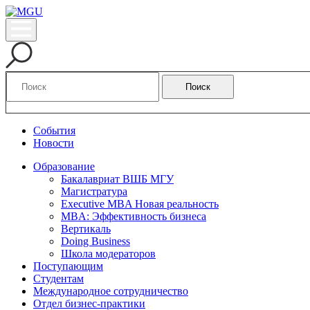
Поиск
События
Новости
Образование
Бакалавриат ВШБ МГУ
Магистратура
Executive MBA Новая реальность
MBA: Эффективность бизнеса
Вертикаль
Doing Business
Школа модераторов
Поступающим
Студентам
Международное сотрудничество
Отдел бизнес-практики