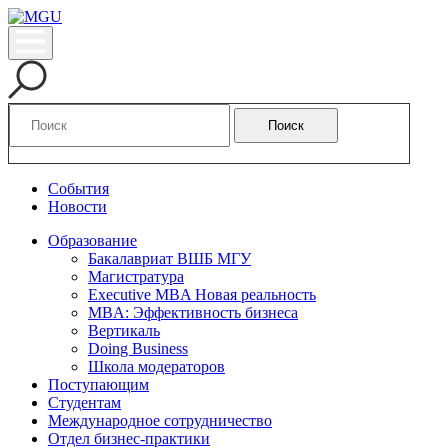
Поиск
События
Новости
Образование
Бакалавриат ВШБ МГУ
Магистратура
Executive MBA Новая реальность
MBA: Эффективность бизнеса
Вертикаль
Doing Business
Школа модераторов
Поступающим
Студентам
Международное сотрудничество
Отдел бизнес-практики