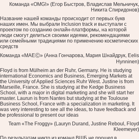
Команда «OMG!» (Егор Быстров, Владислав Мельничук,
Никита Спиридонов)
Название нашей команды происходит от первых букв
наших имен. Мы выбрали Inclusion track и выступали с
проектом по созданию онлайн-платформы, на которой
люди смогут делиться своими идеями, рекомендациями
или семейными традициями по применению косметических
средств
Команда «MAEⒸ» (Анна Гончарова, Мария Шнайдрук, Eelis
Hynninen)
Floyd is from Mülheim an der Ruhr, Germany. He is studying
international Economics and Business, Emerging Markets at
the University of Applied Sciences Ruhr West. Justine is from
Marseille, France. She is studying at the Kedge Business
School, with a major in digital marketing and she will start her
master. Laurun is from Nantes but studying at the Toulouse
Business School, France with a specialization in marketing. It
was very interesting to see all the ideas, to have feedback and
be professional to present our ideas
Team «The Froggy» (Lauryn Durand, Justine Reboul, Floyd
Kleemeyer)
По результатам никто из команд ВШБ не прошел в