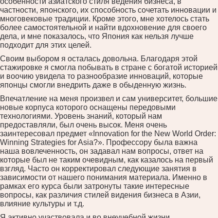
особенности азиатского стиля ведения бизнеса, в
частности, японского, их способность сочетать инновации и
многовековые традиции. Кроме этого, мне хотелось стать
более самостоятельной и найти вдохновение для своего
дела, и мне показалось, что Япония как нельзя лучше
подходит для этих целей.
Своим выбором я осталась довольна. Благодаря этой
стажировке я смогла побывать в стране с богатой историей
и воочию увидела то разнообразие инноваций, которые
японцы смогли внедрить даже в обыденную жизнь.
Впечатление на меня произвел и сам университет, большие
новые корпуса которого оснащены передовыми
технологиями. Уровень знаний, который нам
предоставляли, был очень высок. Меня очень
заинтересовал предмет «Innovation for the New World Order:
Winning Strategies for Asia?». Профессору была важна
наша вовлеченность, он задавал нам вопросы, ответ на
которые был не таким очевидным, как казалось на первый
взгляд. Часто он корректировал следующие занятия в
зависимости от нашего понимания материала. Именно в
рамках его курса были затронуты такие интересные
вопросы, как различия стилей видения бизнеса в Азии,
влияние культуры и т.д.
Я активно участвовала и во внеучебной жизни