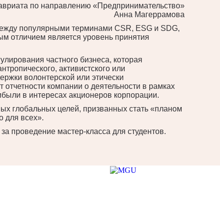
алавриата по направлению «Предпринимательство»
Анна Магеррамова
между популярными терминами CSR, ESG и SDG,
ым отличием является уровень принятия
лирования частного бизнеса, которая
тропического, активистского или
держки волонтерской или этически
т отчетности компании о деятельности в рамках
ибыли в интересах акционеров корпорации.
ных глобальных целей, призванных стать «планом
о для всех».
за проведение мастер-класса для студентов.