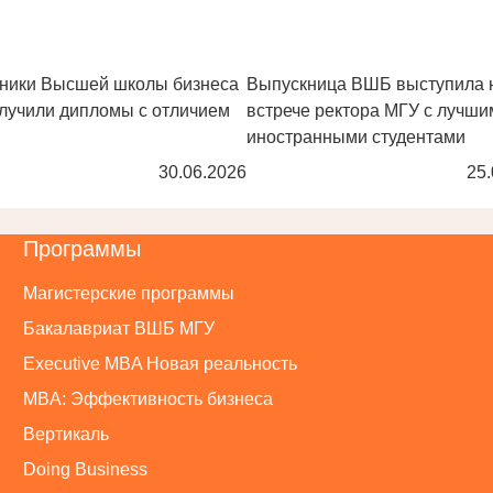
ники Высшей школы бизнеса
Выпускница ВШБ выступила 
лучили дипломы с отличием
встрече ректора МГУ с лучши
иностранными студентами
30.06.2026
25.
Программы
Магистерские программы
Бакалавриат ВШБ МГУ
Executive MBA Новая реальность
MBA: Эффективность бизнеса
Вертикаль
Doing Business