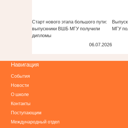
Старт нового этапа большого пути:
Выпуск
выпускники ВШБ МГУ получили
МГУ по
дипломы
06.07.2026
Навигация
События
Новости
О школе
Контакты
Поступающим
Международный отдел