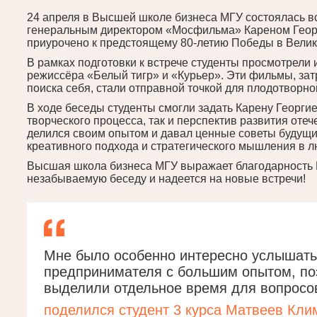
24 апреля в Высшей школе бизнеса МГУ состоялась в
генеральным директором «Мосфильма» Кареном Гео
приурочено к предстоящему 80-летию Победы в Велик
В рамках подготовки к встрече студенты просмотрели
режиссёра «Белый тигр» и «Курьер». Эти фильмы, за
поиска себя, стали отправной точкой для плодотворно
В ходе беседы студенты смогли задать Карену Георги
творческого процесса, так и перспектив развития оте
делился своим опытом и давал ценные советы будущ
креативного подхода и стратегического мышления в л
Высшая школа бизнеса МГУ выражает благодарность 
незабываемую беседу и надеется на новые встречи!
Мне было особенно интересно услышать 
предпринимателя с большим опытом, поэ
выделили отдельное время для вопросо
поделился студент 3 курса Матвеев Кли