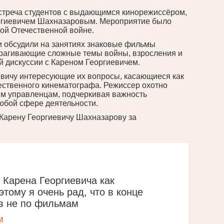
стреча студентов с выдающимся кинорежиссёром,
ргиевичем Шахназаровым. Мероприятие было
ой Отечественной войне.
 и обсудили на занятиях знаковые фильмы
трагивающие сложные темы войны, взросления и
й дискуссии с Кареном Георгиевичем.
евичу интересующие их вопросы, касающиеся как
чественного кинематографа. Режиссер охотно
им управленцам, подчеркивая важность
юбой сфере деятельности.
Карену Георгиевичу Шахназарову за
Карена Георгиевича как
тому я очень рад, что в конце
в не по фильмам
м