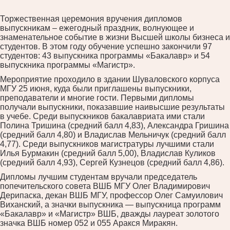
Торжественная церемония вручения дипломов
выпускникам – ежегодный праздник, волнующее и
знаменательное событие в жизни Высшей школы бизнеса и
студентов. В этом году обучение успешно закончили 97
студентов: 43 выпускника программы «Бакалавр» и 54
выпускника программы «Магистр».
Мероприятие проходило в здании Шуваловского корпуса
МГУ 25 июня, куда были приглашены выпускники,
преподаватели и многие гости. Первыми дипломы
получали выпускники, показавшие наивысшие результаты
в учебе. Среди выпускников бакалавриата ими стали
Полина Тришина (средний балл 4,83), Александра Гришина
(средний балл 4,80) и Владислав Мельничук (средний балл
4,77). Среди выпускников магистратуры лучшими стали
Илья Бурмакин (средний балл 5,00), Владислав Куликов
(средний балл 4,93), Сергей Кузнецов (средний балл 4,86).
Дипломы лучшим студентам вручали председатель
попечительского совета ВШБ МГУ Олег Владимирович
Дерипаска, декан ВШБ МГУ, профессор Олег Самуилович
Виханский, а значки выпускника — выпускница программ
«Бакалавр» и «Магистр» ВШБ, дважды лауреат золотого
значка ВШБ номер 052 и 055 Аракся Миракян.