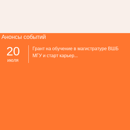
Анонсы событий
20
Грант на обучение в магистратуре ВШБ
МГУ и старт карьер...
июля