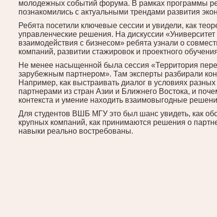
молодежных событий форума. В рамках программы реб
познакомились с актуальными трендами развития эко
Ребята посетили ключевые сессии и увидели, как тео
управленческие решения. На дискуссии «Университет 
взаимодействия с бизнесом» ребята узнали о совмес
компаний, развитии стажировок и проектного обучения
Не менее насыщенной была сессия «Территория перег
зарубежным партнером». Там эксперты разбирали ко
Например, как выстраивать диалог в условиях разных 
партнерами из стран Азии и Ближнего Востока, и поч
контекста и умение находить взаимовыгодные решени
Для студентов ВШБ МГУ это был шанс увидеть, как об
крупных компаний, как принимаются решения о партне
навыки реально востребованы.