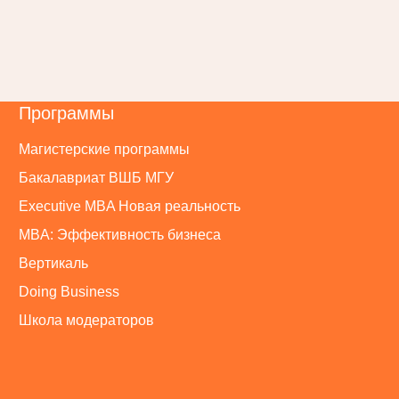
Программы
Магистерские программы
Бакалавриат ВШБ МГУ
Executive MBA Новая реальность
MBA: Эффективность бизнеса
Вертикаль
Doing Business
Школа модераторов