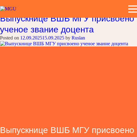
Метка:
Наши выпускники
Выпускнице ВШБ МГУ присвоено
ученое звание доцента
Posted on
12.09.2025
15.09.2025
by
Ruslan
Выпускнице ВШБ МГУ присвоено