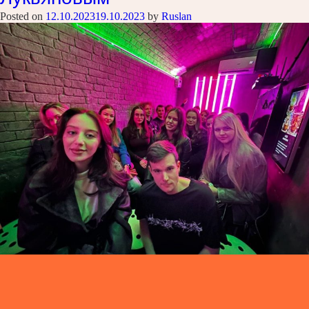
Posted on
12.10.2023
19.10.2023
by
Ruslan