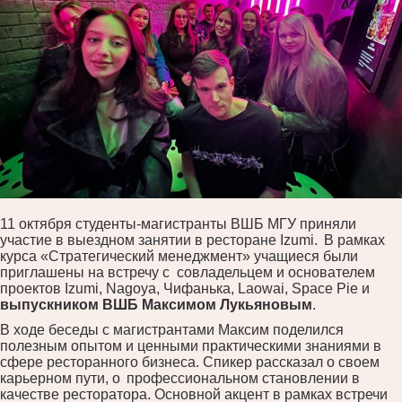
11 октября студенты-магистранты ВШБ МГУ приняли
участие в выездном занятии в ресторане Izumi.
В рамках
курса «Стратегический менеджмент» учащиеся были
приглашены на встречу с
совладельцем и основателем
проектов Izumi, Nagoya, Чифанька, Laowai, Space Pie и
выпускником ВШБ Максимом
Лукьяновым
.
В ходе беседы с магистрантами Максим поделился
полезным опытом и ценными практическими знаниями в
сфере ресторанного бизнеса.
Спикер рассказал о своем
карьерном пути, о
профессиональном становлении в
качестве ресторатора. Основной акцент в рамках встречи