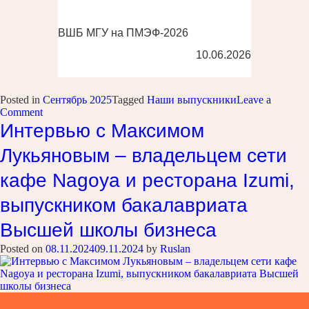
ВШБ МГУ на ПМЭФ-2026
10.06.2026
Posted in
Сентябрь 2025
Tagged
Наши выпускники
Leave a
on
Comment
Выпускнице
Интервью с Максимом
ВШБ
МГУ
Лукьяновым – владельцем сети
присвоено
ученое
кафе Nagoya и ресторана Izumi,
звание
доцента
выпускником бакалавриата
Высшей школы бизнеса
Posted on
08.11.2024
09.11.2024
by
Ruslan