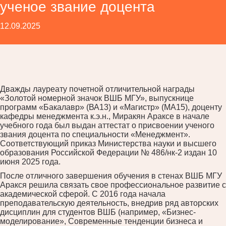
ученое звание доцента
12.09.2025
Дважды лауреату почетной отличительной награды
«Золотой номерной значок ВШБ МГУ», выпускнице
программ «Бакалавр» (ВА13) и «Магистр» (МА15), доценту
кафедры менеджмента к.э.н., Миракян Араксе в начале
учебного года был выдан аттестат о присвоении ученого
звания доцента по специальности «Менеджмент».
Соответствующий приказ Министерства науки и высшего
образования Российской Федерации № 486/нк-2 издан 10
июня 2025 года.
После отличного завершения обучения в стенах ВШБ МГУ
Аракся решила связать свое профессиональное развитие с
академической сферой. С 2016 года начала
преподавательскую деятельность, внедрив ряд авторских
дисциплин для студентов ВШБ (например, «Бизнес-
моделирование», Современные тенденции бизнеса и