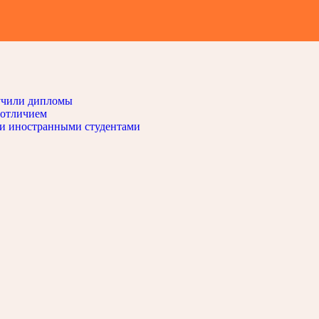
 в странах Азии 4
учили дипломы
 отличием
и иностранными студентами