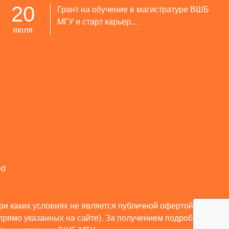
20
Грант на обучение в магистратуре ВШБ
МГУ и старт карьер...
июля
ed
и каких условиях не является публичной офертой,
прямо указанных на сайте). За получением подробной