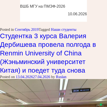
ВШБ МГУ на ПМЭФ-2026
10.06.2026
Posted in
Сентябрь 2019
Tagged
Наши студенты
Студентка 3 курса Валерия
Дербишева провела полгода в
Renmin University of China
(Жэньминский университет
Китая) и поедет туда снова
Posted on
13.04.2026
27.04.2026
by
Ruslan