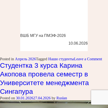
ВШБ МГУ на ПМЭФ-2026
10.06.2026
on
Posted in
Апрель 2026
Tagged
Наши студенты
Leave a Comment
Сту
Студентка 3 курса Карина
3
кур
Акопова провела семестр в
Вал
Дер
Университете менеджмента
про
пол
Сингапура
в
Ren
Posted on
30.01.2026
27.04.2026
by
Ruslan
Uni
of